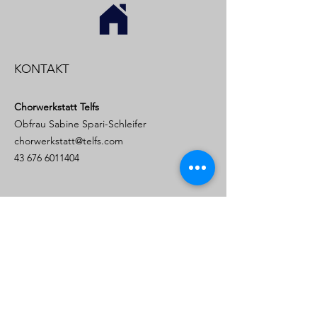
KONTAKT
Chorwerkstatt Telfs
Obfrau Sabine Spari-Schleifer
chorwerkstatt@telfs.com
43 676 6011404
Impressum